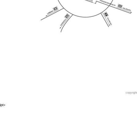
copyrigh
ipt>